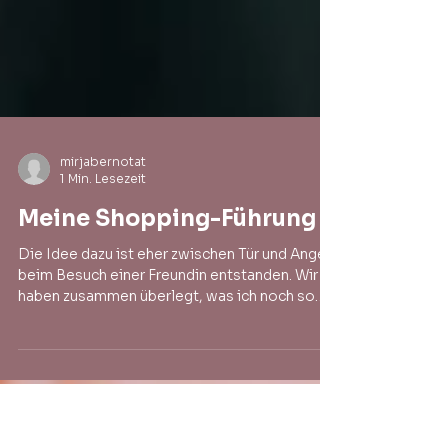
mirjabernotat
1 Min. Lesezeit
Meine Shopping-Führung
Die Idee dazu ist eher zwischen Tür und Angel
beim Besuch einer Freundin entstanden. Wir
haben zusammen überlegt, was ich noch so
auf die...